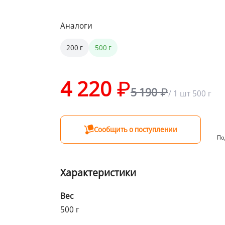
Аналоги
от 1 ₽ до 1999 ₽
199 ₽
от 2000 ₽
Бесплатно
200 г
500 г
4 220
5 190
/
1 шт
500 г
Сообщить о поступлении
По
Характеристики
Вес
500 г