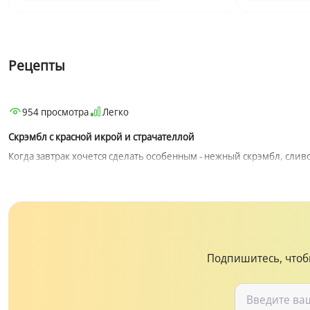
Рецепты
954 просмотра
Легко
Закуски
Для завтрака
Икра
Скрэмбл с красной икрой и страчателлой
Когда завтрак хочется сделать особенным - нежный скрэмбл, сливо
Подпишитесь, чтоб