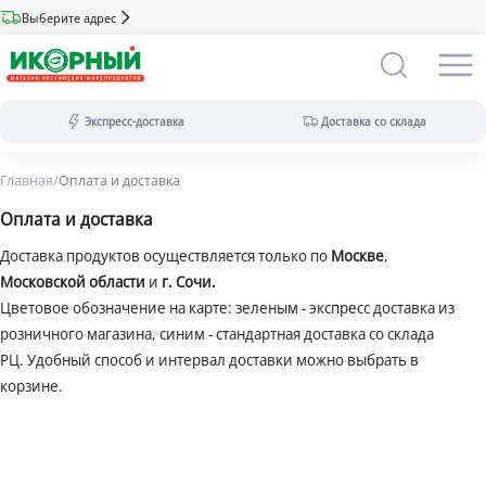
Выберите адрес
Экспресс-доставка
Доставка со склада
Главная
/
Оплата и доставка
Экспресс-доставка:
за 2 часа из магазина (ассортимент
Оплата и доставка
меньше).
Оплата только на сайте.
Доставка продуктов осуществляется только по
Москве
,
Доставка со склада:
в течение дня
Московской области
и
г. Сочи.
(максимальный ассортимент).
Цветовое обозначение на карте: зеленым - экспресс доставка из
Доступны все виды оплат.
розничного магазина, синим - стандартная доставка со склада
РЦ. Удобный способ и интервал доставки можно выбрать в
корзине.