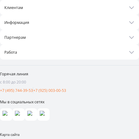
Клиентам
Акции
Информация
Рецепты
О нас
Бонусная программа
Партнерам
Контакты
Оплата и доставка
Бизнесу
Статьи
Работа
Франшиза
Новости
Вакансии
Поставщикам
Видеоотзывы
Горячая линия
Аренда площадей
с 8:00 до 20:00
Реклама и продвижение
+7 (495) 744-39-53
+7 (925) 003-00-53
Мы в социальных сетях
Карта сайта