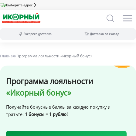
Выберите адрес
Экспресс-доставка
Доставка со склада
Главная
Экспресс-доставка:
/
Программа лояльности «Икорный бонус»
за 2 часа из магазина (ассортимент
меньше).
Оплата только на сайте.
Доставка со склада:
в течение дня
Программа лояльности
(максимальный ассортимент).
Доступны все виды оплат.
«Икорный бонус»
Получайте бонусные баллы за каждую покупку
и
тратьте:
1 бонусы = 1 рублю!