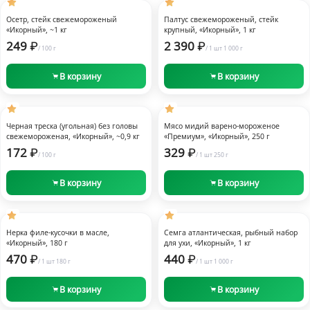
Быстрый просмотр
Быстрый просмотр
Заморозка
Заморозка
Осетр, стейк свежемороженый
Палтус свежемороженый, стейк
«Икорный», ~1 кг
крупный, «Икорный», 1 кг
249
2 390
/
100 г
/
1 шт
1 000 г
В корзину
В корзину
Быстрый просмотр
Быстрый просмотр
Заморозка
Заморозка
Черная треска (угольная) без головы
Мясо мидий варено-мороженое
свежемороженая, «Икорный», ~0,9 кг
«Премиум», «Икорный», 250 г
172
329
/
100 г
/
1 шт
250 г
В корзину
В корзину
Быстрый просмотр
Быстрый просмотр
Заморозка
Нерка филе-кусочки в масле,
Семга атлантическая, рыбный набор
«Икорный», 180 г
для ухи, «Икорный», 1 кг
470
440
/
1 шт
180 г
/
1 шт
1 000 г
В корзину
В корзину