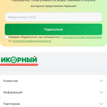
Подпишитесь, чтобы узнавать об акциях, новинках и получать
выгодные предложения первыми!
Подписаться
Нажимая «Подписаться», вы соглашаетесь c
пользовательским соглашением
и с
политикой конфиденциальности
Клиентам
Акции
Информация
Рецепты
О нас
Бонусная программа
Партнерам