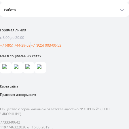
Контакты
Оплата и доставка
Бизнесу
Статьи
Работа
Франшиза
Новости
Вакансии
Поставщикам
Видеоотзывы
Горячая линия
Аренда площадей
с 8:00 до 20:00
Реклама и продвижение
+7 (495) 744-39-53
+7 (925) 003-00-53
Мы в социальных сетях
Карта сайта
Правовая информация
Общество с ограниченной ответственностью "ИКОРНЫЙ" (ООО
"ИКОРНЫЙ")
7733340642
1197746322036 от 16.05.2019 г.