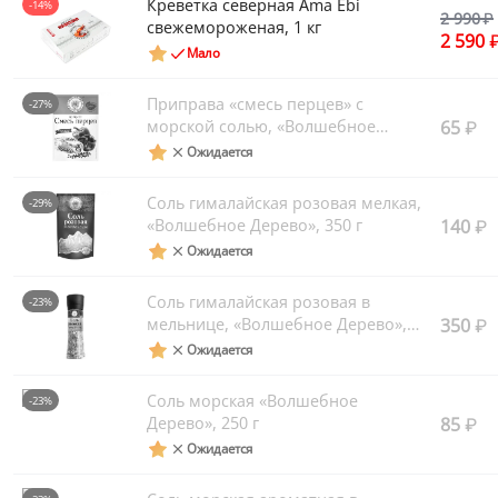
Креветка северная Ama Ebi
-14%
2 990
свежемороженая, 1 кг
2 590
Мало
Приправа «смесь перцев» с
-27%
морской солью, «Волшебное
65
Дерево», 30 г
Ожидается
Соль гималайская розовая мелкая,
-29%
«Волшебное Дерево», 350 г
140
Ожидается
Соль гималайская розовая в
-23%
мельнице, «Волшебное Дерево»,
350
350 г
Ожидается
Соль морская «Волшебное
-23%
Дерево», 250 г
85
Ожидается