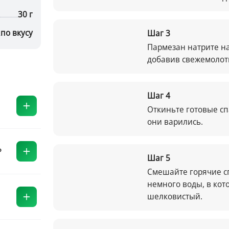
30 г
по вкусу
Шаг
3
Пармезан натрите на
добавив свежемолот
Шаг
4
Откиньте готовые сп
они варились.
Шаг
5
Смешайте горячие сп
немного воды, в кот
шелковистый.