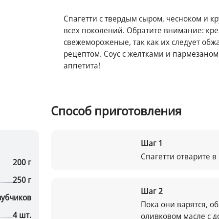
Спагетти с твердым сыром, чесноком и 
всех поколений. Обратите внимание: кре
свежемороженые, так как их следует обжа
рецептом. Соус с желтками и пармезаном
аппетита!
Способ приготовления
Шаг
1
Спагетти отварите в
200 г
250 г
Шаг
2
 зубчиков
Пока они варятся, о
4 шт.
оливковом масле с д