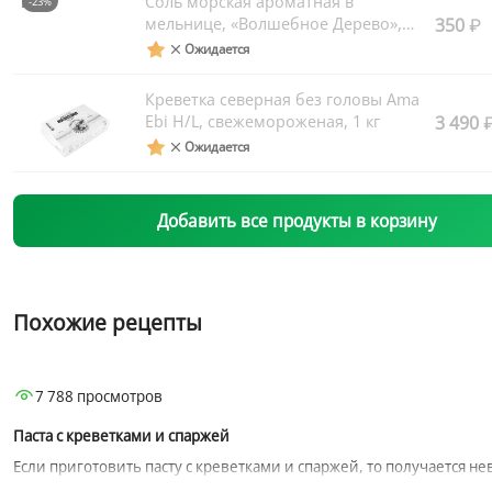
Соль морская ароматная в
-23%
мельнице, «Волшебное Дерево»,
350
300 г
Ожидается
Креветка северная без головы Ama
Ebi H/L, свежемороженая, 1 кг
3 490
Ожидается
Добавить все продукты в корзину
Похожие рецепты
7 788 просмотров
Горячие блюда
На каждый день
Креветки
Паста с креветками и спаржей
Если приготовить пасту с креветками и спаржей, то получается не