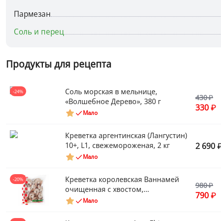
Пармезан
Соль и перец
Продукты для рецепта
Соль морская в мельнице,
-24%
430
«Волшебное Дерево», 380 г
330
Мало
Креветка аргентинская (Лангустин)
10+, L1, свежемороженая, 2 кг
2 690
Мало
Креветка королевская Ваннамей
-20%
980
очищенная с хвостом,
790
свежемороженая, «Икорный», 500
Мало
г