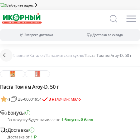
Выберите адрес
Экспресс-доставка
Доставка со склада
Главная
/
Каталог
/
Паназиатская кухня
/
Паста Том ям Aroy-D, 50 г
Экспресс-доставка:
за 2 часа из магазина (ассортимент
меньше).
Оплата только на сайте.
Доставка со склада:
в течение дня
(максимальный ассортимент).
Паста Том ям Aroy-D, 50 г
Доступны все виды оплат.
(
)
ЦБ-00001954
В наличии: Мало
Бонусы
За покупку будет начислено
1 бонусный балл
Доставка
Доставка от
1 ₽