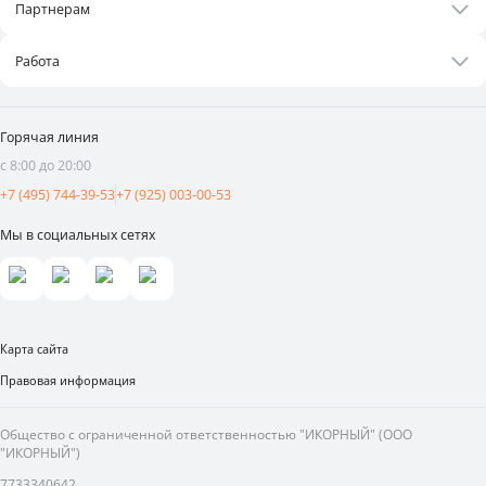
Бонусная программа
Партнерам
Контакты
Оплата и доставка
Бизнесу
Статьи
Работа
Франшиза
Новости
Вакансии
Поставщикам
Видеоотзывы
Горячая линия
Аренда площадей
с 8:00 до 20:00
Реклама и продвижение
+7 (495) 744-39-53
+7 (925) 003-00-53
Мы в социальных сетях
Карта сайта
Правовая информация
Общество с ограниченной ответственностью "ИКОРНЫЙ" (ООО
"ИКОРНЫЙ")
7733340642