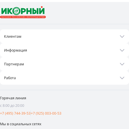
Клиентам
Акции
Информация
Рецепты
О нас
Бонусная программа
Партнерам
Контакты
Оплата и доставка
Бизнесу
Статьи
Работа
Франшиза
Новости
Вакансии
Поставщикам
Видеоотзывы
Горячая линия
Аренда площадей
с 8:00 до 20:00
Реклама и продвижение
+7 (495) 744-39-53
+7 (925) 003-00-53
Мы в социальных сетях