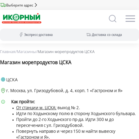
Выберите адрес
Экспресс-доставка
Доставка со склада
Главная
/
Магазины
/
Магазин морепродуктов ЦСКА
Экспресс-доставка:
за 2 часа из магазина (ассортимент
Магазин морепродуктов ЦСКА
меньше).
Оплата только на сайте.
Доставка со склада:
в течение дня
ЦСКА
(максимальный ассортимент).
г. Москва, ул. Гризодубовой, д. 4, корп. 1 «Гастроном и Я»
Доступны все виды оплат.
Как пройти:
От станции м. ЦСКА:
выход № 2.
Идти по Ходынскому полю в сторону Ходынского бульвара.
Пройти до 2-го Ходынского пр-да. Идти 300 м до
пересечения с ул. Гризодубовой.
Повернуть направо и через 150 м найти вывеску
«Гастроном и Я».