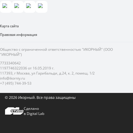
Карта сайта
Правовая информация
Общество с ограниченной ответственностью "ИКОРНЫЙ" (ООО
"ИКОРНЫЙ")
7733340642
1197746322036 от 16.05.2019 г.
117393, г Москва, ул Гарибальди, д.24, к. 2, помещ. 1/2
info@ikorniy.ru
+7 (495) 744-39-53
© 2026 Икорный.
Все права защищены
Сделано
в Digital Lab