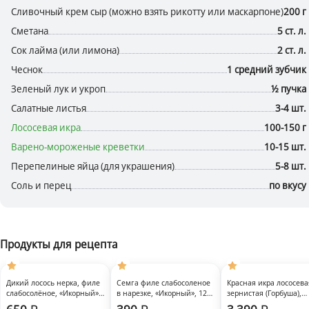
Сливочный крем сыр (можно взять рикотту или маскарпоне)
200 г
Сметана
5 ст. л.
Сок лайма (или лимона)
2 ст. л.
Чеснок
1 средний зубчик
Зеленый лук и укроп
½ пучка
Салатные листья
3-4 шт.
Лососевая икра
100-150 г
Варено-мороженые креветки
10-15 шт.
Перепелиные яйца (для украшения)
5-8 шт.
Соль и перец
по вкусу
Продукты для рецепта
Быстрый
Быстрый
Быстрый
просмотр
просмотр
просмотр
Новинка
Дикий лосось нерка, филе
Семга филе слабосоленое
Красная икра лососева
слабосолёное, «Икорный»,
в нарезке, «Икорный», 120
зернистая (Горбуша),
Улов 2026
200 г
г
«Икорный», 200 г. Пут