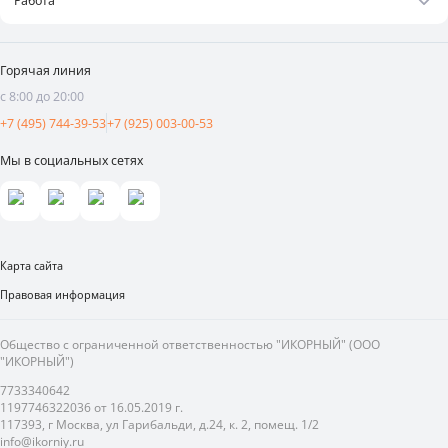
Работа
Франшиза
Новости
Вакансии
Поставщикам
Видеоотзывы
Горячая линия
Аренда площадей
с 8:00 до 20:00
Реклама и продвижение
+7 (495) 744-39-53
+7 (925) 003-00-53
Мы в социальных сетях
Карта сайта
Правовая информация
Общество с ограниченной ответственностью "ИКОРНЫЙ" (ООО
"ИКОРНЫЙ")
7733340642
1197746322036 от 16.05.2019 г.
117393, г Москва, ул Гарибальди, д.24, к. 2, помещ. 1/2
info@ikorniy.ru