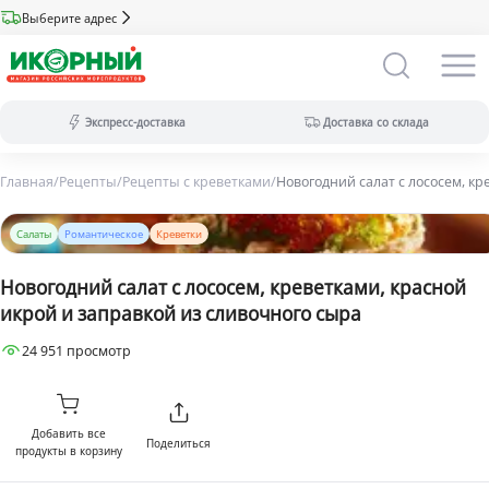
Выберите адрес
Экспресс-доставка
Доставка со склада
Главная
/
Рецепты
/
Рецепты с креветками
/
Новогодний салат с лососем, кр
Экспресс-доставка:
за 2 часа из магазина (ассортимент
меньше).
Салаты
Романтическое
Креветки
Оплата только на сайте.
Доставка со склада:
в течение дня
Новогодний салат с лососем, креветками, красной
(максимальный ассортимент).
икрой и заправкой из сливочного сыра
Доступны все виды оплат.
24 951 просмотр
Добавить все
Поделиться
продукты в корзину