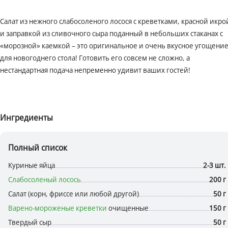
Салат из нежного слабосоленого лосося с креветками, красной икро
и заправкой из сливочного сыра поданный в небольших стаканах с
«морозной» каемкой – это оригинальное и очень вкусное угощени
для новогоднего стола! Готовить его совсем не сложно, а
нестандартная подача непременно удивит ваших гостей!
Ингредиенты
Полный список
Куриные яйца
2-3 шт.
Слабосоленый лосось
200 г
Салат (корн, фриссе или любой другой)
50 г
Варено-мороженые креветки
очищенные
150 г
Твердый сыр
50 г