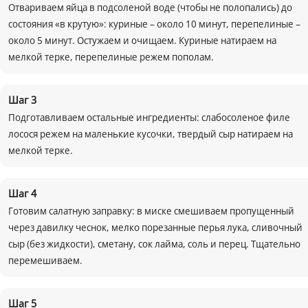
Отвариваем яйца в подсоленой воде (чтобы не полопались) до
состояния «в крутую»: куриные – около 10 минут, перепелиные –
около 5 минут. Остужаем и очищаем. Куриные натираем на
мелкой терке, перепелиные режем пополам.
Шаг
3
Подготавливаем остальные ингредиенты: слабосоленое филе
лосося режем на маленькие кусочки, твердый сыр натираем на
мелкой терке.
Шаг
4
Готовим салатную заправку: в миске смешиваем пропущенный
через давилку чеснок, мелко порезанные перья лука, сливочный
сыр (без жидкости), сметану, сок лайма, соль и перец. Тщательно
перемешиваем.
Шаг
5