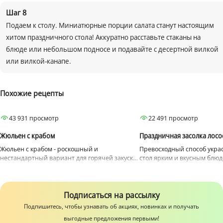
Шаг
8
Подаем к столу. Миниатюрные порции салата станут настоящим
хитом праздничного стола! Аккуратно расставьте стаканы на
блюде или небольшом подносе и подавайте с десертной вилкой
или вилкой-канапе.
Похожие рецепты
Закуски
Для ужина
Закуски
Для ужина
43 931 просмотр
22 491 просмотр
Краб
Лосось
Жюльен с крабом
Праздничная засолка лосо
Жюльен с крабом - роскошный и
Превосходный способ укра
нестандартный вариант для горячей закуски
стол ярким и вкусным блюд
или полноценного блюда.
Подписаться на рассылку
Подпишитесь, чтобы узнавать об акциях, новинках и получать
выгодные предложения первыми!