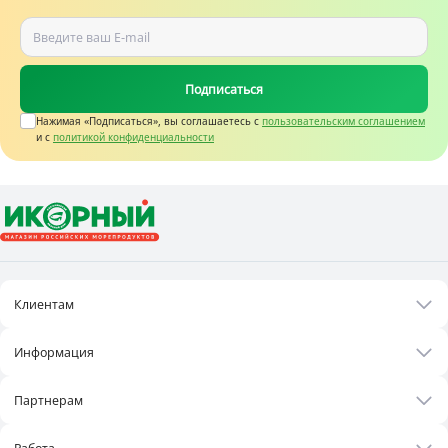
Подписаться
Нажимая «Подписаться», вы соглашаетесь c
пользовательским соглашением
и с
политикой конфиденциальности
Клиентам
Акции
Информация
Рецепты
О нас
Бонусная программа
Партнерам
Контакты
Оплата и доставка
Бизнесу
Статьи