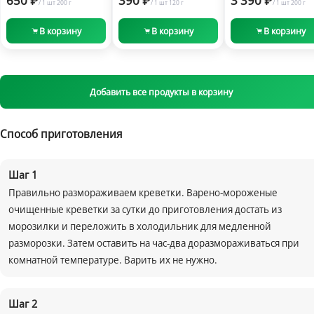
650
390
3 390
/
1 шт
200 г
/
1 шт
120 г
/
1 шт
200 г
2026
В корзину
В корзину
В корзину
Добавить все продукты в корзину
Способ приготовления
Шаг
1
Правильно размораживаем креветки. Варено-мороженые
очищенные креветки за сутки до приготовления достать из
морозилки и переложить в холодильник для медленной
разморозки. Затем оставить на час-два доразмораживаться при
комнатной температуре. Варить их не нужно.
Шаг
2