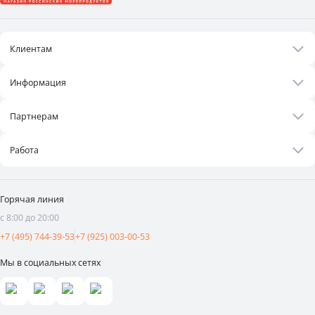
Клиентам
Акции
Информация
Рецепты
О нас
Бонусная программа
Партнерам
Контакты
Оплата и доставка
Бизнесу
Статьи
Работа
Франшиза
Новости
Вакансии
Поставщикам
Видеоотзывы
Горячая линия
Аренда площадей
с 8:00 до 20:00
Реклама и продвижение
+7 (495) 744-39-53
+7 (925) 003-00-53
Мы в социальных сетях