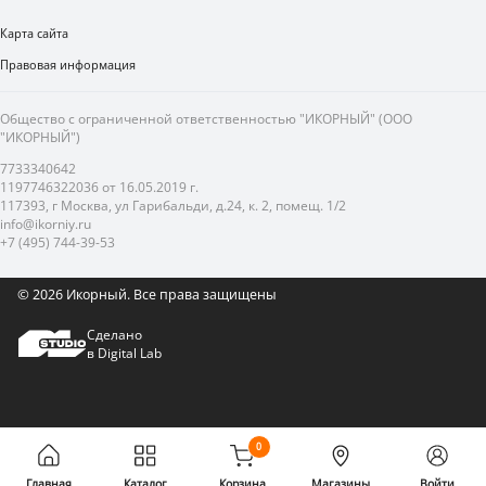
Карта сайта
Правовая информация
Общество с ограниченной ответственностью "ИКОРНЫЙ" (ООО
"ИКОРНЫЙ")
7733340642
1197746322036 от 16.05.2019 г.
117393, г Москва, ул Гарибальди, д.24, к. 2, помещ. 1/2
info@ikorniy.ru
+7 (495) 744-39-53
© 2026 Икорный.
Все права защищены
Сделано
в Digital Lab
0
Главная
Каталог
Корзина
Магазины
Войти