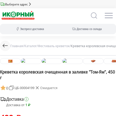
Выберите адрес
Экспресс-доставка
Доставка со склада
Главная
/
Каталог
/
Фестиваль креветок
/
Креветка королевская очищен
Экспресс-доставка:
за 2 часа из магазина (ассортимент
меньше).
Оплата только на сайте.
-28%
Доставка со склада:
в течение дня
(максимальный ассортимент).
Креветка королевская очищенная в заливке "Том-Ям", 450
Доступны все виды оплат.
г
(
)
ЦБ-00004199
Ожидается
Доставка
Доставка от
1 ₽