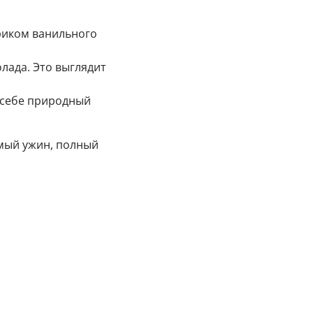
ариком ванильного
олада. Это выглядит
о себе природный
емый ужин, полный