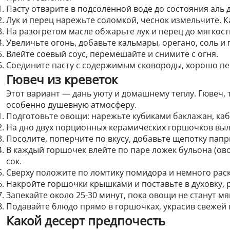
Пасту отварите в подсоленной воде до состояния аль 
Лук и перец нарежьте соломкой, чеснок измельчите. 
На разогретом масле обжарьте лук и перец до мягкости
Увеличьте огонь, добавьте кальмары, орегано, соль и
Влейте соевый соус, перемешайте и снимите с огня.
Соедините пасту с содержимым сковороды, хорошо пе
Гювеч из креветок
Этот вариант — дань уюту и домашнему теплу. Гювеч, 
особенно душевную атмосферу.
Подготовьте овощи: нарежьте кубиками баклажан, каб
На дно двух порционных керамических горшочков выл
Посолите, поперчите по вкусу, добавьте щепотку папр
В каждый горшочек влейте по паре ложек бульона (ов
сок.
Сверху положите по ломтику помидора и немного рас
Накройте горшочки крышками и поставьте в духовку, р
Запекайте около 25-30 минут, пока овощи не станут мя
Подавайте блюдо прямо в горшочках, украсив свежей 
Какой десерт предпочесть