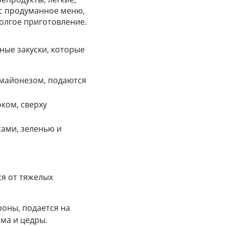
ас продуманное меню,
долгое приготовление.
ные закуски, которые
 майонезом, подаются
ком, сверху
сами, зеленью и
ся от тяжелых
роны, подается на
йма и цедры.