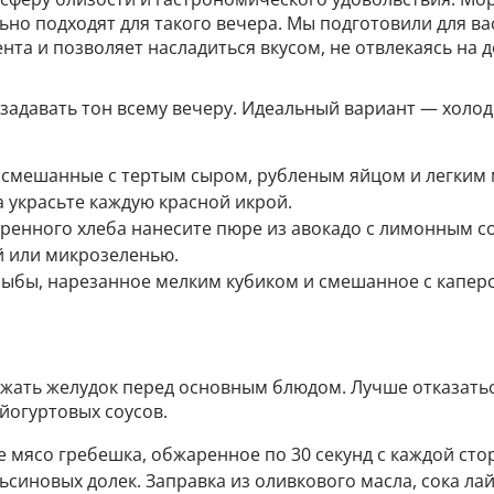
ьно подходят для такого вечера. Мы подготовили для в
та и позволяет насладиться вкусом, не отвлекаясь на 
 задавать тон всему вечеру. Идеальный вариант — холод
и, смешанные с тертым сыром, рубленым яйцом и легким
а украсьте каждую красной икрой.
аренного хлеба нанесите пюре из авокадо с лимонным со
й или микрозеленью.
 рыбы, нарезанное мелким кубиком и смешанное с капер
ужать желудок перед основным блюдом. Лучше отказать
йогуртовых соусов.
 мясо гребешка, обжаренное по 30 секунд с каждой сто
ьсиновых долек. Заправка из оливкового масла, сока ла