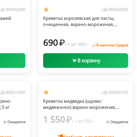
Быстрый просмотр
Заморозка
ЦБ-00002480
ЦБ-00002600
намей
Креветка королевская для пасты,
очищенная, варено-мороженая,
», 500 г
Agama, 300 г
690
/
1 шт
300 г
В наличии: Средне
В корзину
Быстрый просмотр
Заморозка
ЦБ-00001490
ЦБ-00000703
арено-
Креветка медведка (шримс
,5 кг
медвежонок) варено-мороженая,
«АкваПром Инвест», 750 г
1 550
/
1 шт
750 г
Ожидается
Ожидается