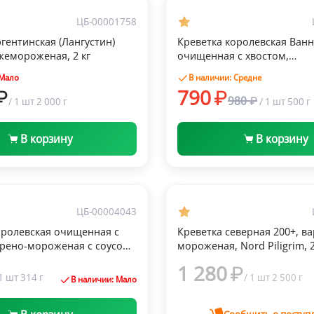
Быстрый просмотр
Быстрый просмотр
ка
Заморозка
ЦБ-00001758
гентинская (Лангустин)
Креветка королевская Ван
-20%
ежемороженая, 2 кг
очищенная с хвостом,
свежемороженая, «Икорный
 Мало
В наличии: Средне
790
980
/
1 шт
2 000 г
/
1 шт
500 г
В корзину
В корзину
Быстрый просмотр
Быстрый просмотр
ка
Заморозка
ЦБ-00004043
оролевская очищенная с
Креветка северная 200+, в
арено-мороженая с соусом
мороженая, Nord Piligrim, 2
4г
1 280
1 шт
314 г
/
1 шт
2 500 г
В наличии: Мало