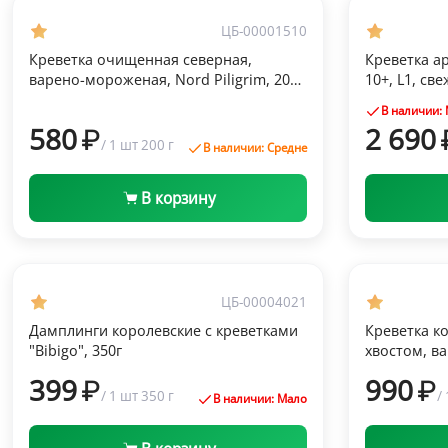
Быстрый просмотр
Заморозка
Замороз
ЦБ-00001510
Креветка очищенная северная,
Креветка ар
варено-мороженая, Nord Piligrim, 200
10+, L1, св
г
В наличии:
580
2 690
/
1 шт
200 г
В наличии: Средне
В корзину
Быстрый просмотр
Заморозка
Замороз
ЦБ-00004021
Дамплинги королевские с креветками
Креветка к
"Bibigo", 350г
хвостом, в
"Agama", 31
399
990
/
1 шт
350 г
/
В наличии: Мало