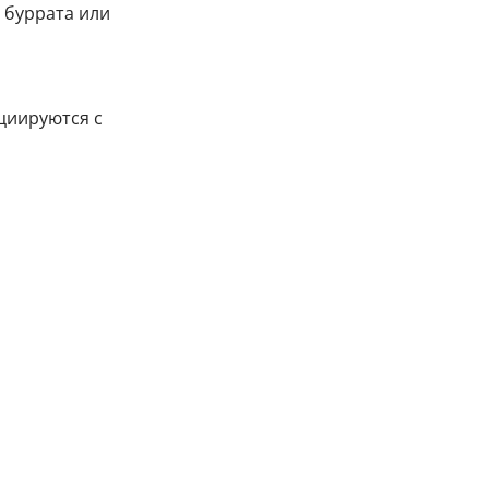
 буррата или
циируются с