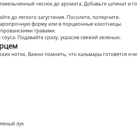
измельченный чеснок до аромата. Добавьте шпинат и го
те до легкого загустения. Посолите, поперчите.
 жаропрочную форму или в порционные кокотницы.
 прованскими травами.
 соуса. Подавайте сразу, украсив свежей зеленью.
ерцем
ких ноток. Важно помнить, что кальмары готовятся оче
еленый лук