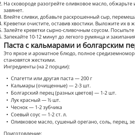
На сковороде разогрейте оливковое масло, обжарьте 
завянет.
Влейте сливки, добавьте раскрошенный сыр, перемешай
Креветки очистите, оставив хвостики. Выложите их в
Залейте креветки сырно-сливочным соусом. Посыпьте
Запекайте 10-12 минут до легкого румянца и закипания
Паста с кальмарами и болгарским п
Это яркое и ароматное блюдо, полное средиземноморс
становятся жесткими.
Ингредиенты (на 2 порции):
Спагетти или другая паста — 200 г
Кальмары (очищенные) — 2-3 шт.
Болгарский перец (разных цветов) — 1-2 шт.
Лук красный — ½ шт.
Чеснок — 1-2 зубчика
Соевый соус — 1-2 ст. л.
Оливковое масло, сушеный орегано, соль, перец, з
Приготовление: