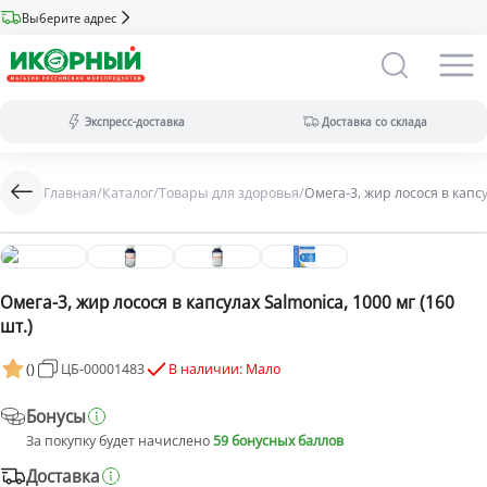
Выберите адрес
Экспресс-доставка
Доставка со склада
Главная
/
Каталог
/
Товары для здоровья
/
Омега-3, жир лосося в капсу
Экспресс-доставка:
за 2 часа из магазина (ассортимент
меньше).
Оплата только на сайте.
Доставка со склада:
в течение дня
(максимальный ассортимент).
Омега-3, жир лосося в капсулах Salmonica, 1000 мг (160
Доступны все виды оплат.
шт.)
(
)
ЦБ-00001483
В наличии: Мало
Бонусы
За покупку будет начислено
59 бонусных баллов
Доставка