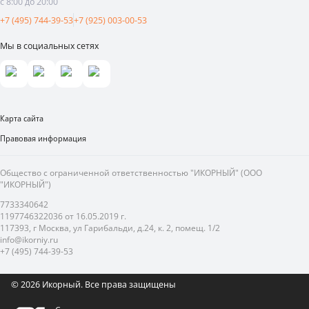
с 8:00 до 20:00
Реклама и продвижение
+7 (495) 744-39-53
+7 (925) 003-00-53
Мы в социальных сетях
Карта сайта
Правовая информация
Общество с ограниченной ответственностью "ИКОРНЫЙ" (ООО
"ИКОРНЫЙ")
7733340642
1197746322036 от 16.05.2019 г.
117393, г Москва, ул Гарибальди, д.24, к. 2, помещ. 1/2
info@ikorniy.ru
+7 (495) 744-39-53
© 2026 Икорный.
Все права защищены