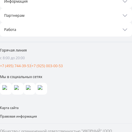
Информация
Рецепты
О нас
Бонусная программа
Партнерам
Контакты
Оплата и доставка
Бизнесу
Статьи
Работа
Франшиза
Новости
Вакансии
Поставщикам
Видеоотзывы
Горячая линия
Аренда площадей
с 8:00 до 20:00
Реклама и продвижение
+7 (495) 744-39-53
+7 (925) 003-00-53
Мы в социальных сетях
Карта сайта
Правовая информация
Общество с ограниченной ответственностью "ИКОРНЫЙ" (ООО