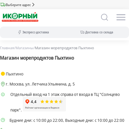
Выберите адрес
Экспресс-доставка
Доставка со склада
Главная
/
Магазины
/
Магазин морепродуктов Пыхтино
Экспресс-доставка:
за 2 часа из магазина (ассортимент
Магазин морепродуктов Пыхтино
меньше).
Оплата только на сайте.
Доставка со склада:
в течение дня
Пыхтино
(максимальный ассортимент).
г. Москва, ул. Летчика Ульянина, д. 5
Доступны все виды оплат.
Отдельный вход на 1 этаж справа от входа в ТЦ "Солнцево
парк".
Будние дни: с 10:00 до 22:00, Выходные дни: с 10:00 до 22:00