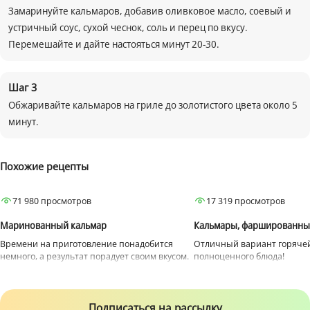
Замаринуйте кальмаров, добавив оливковое масло, соевый и
устричный соус, сухой чеснок, соль и перец по вкусу.
Перемешайте и дайте настояться минут 20-30.
Шаг
3
Обжаривайте кальмаров на гриле до золотистого цвета около 5
минут.
Похожие рецепты
Закуски
Гриль
Для ужина
71 980 просмотров
17 319 просмотров
На каждый день
Кальмары
Маринованный кальмар
Кальмары, фаршированные
Кальмары
Времени на приготовление понадобится
Отличный вариант горячей
немного, а результат порадует своим вкусом.
полноценного блюда!
Подписаться на рассылку