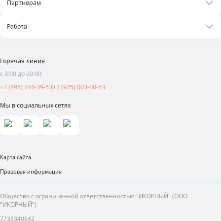
Партнерам
Контакты
Оплата и доставка
Бизнесу
Статьи
Работа
Франшиза
Новости
Вакансии
Поставщикам
Видеоотзывы
Горячая линия
Аренда площадей
с 8:00 до 20:00
Реклама и продвижение
+7 (495) 744-39-53
+7 (925) 003-00-53
Мы в социальных сетях
Карта сайта
Правовая информация
Общество с ограниченной ответственностью "ИКОРНЫЙ" (ООО
"ИКОРНЫЙ")
7733340642