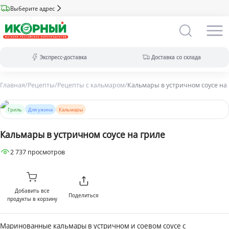
Выберите адрес
Экспресс-доставка
Доставка со склада
Главная
/
Рецепты
/
Рецепты с кальмаром
/
Кальмары в устричном соусе на
Экспресс-доставка:
за 2 часа из магазина (ассортимент
меньше).
Гриль
Для ужина
Кальмары
Оплата только на сайте.
Доставка со склада:
в течение дня
Кальмары в устричном соусе на гриле
(максимальный ассортимент).
Доступны все виды оплат.
2 737 просмотров
Добавить все
Поделиться
продукты в корзину
Маринованные кальмары в устричном и соевом соусе с