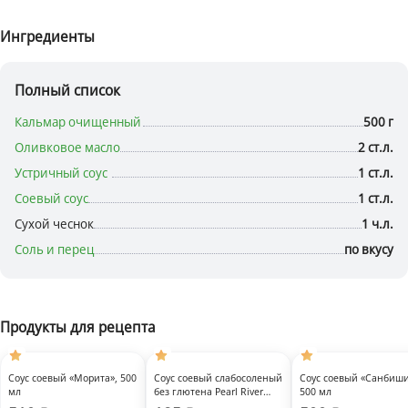
Ингредиенты
Полный список
Кальмар очищенный
500 г
Оливковое масло
2 ст.л.
Устричный соус
1 ст.л.
Соевый соус
1 ст.л.
Сухой чеснок
1 ч.л.
Соль и перец
по вкусу
Продукты для рецепта
Быстрый
Быстрый
Быстрый
просмотр
просмотр
просмотр
Соус соевый «Морита», 500
Соус соевый слабосоленый
Соус соевый «Санбиши
мл
без глютена Pearl River
500 мл
Bridge, 150 мл