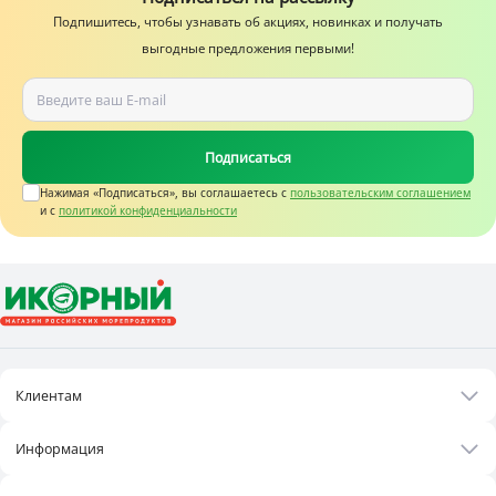
Подпишитесь, чтобы узнавать об акциях, новинках и получать
выгодные предложения первыми!
Подписаться
Нажимая «Подписаться», вы соглашаетесь c
пользовательским соглашением
и с
политикой конфиденциальности
Клиентам
Акции
Информация
Рецепты
О нас
Бонусная программа