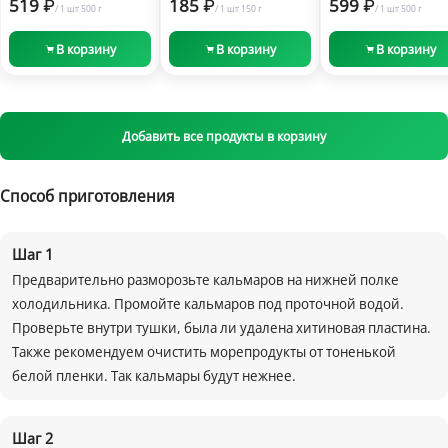
519
185
599
/
1 шт
500 г
/
1 шт
150 г
/
1 шт
500 г
В корзину
В корзину
В корзину
Добавить все продукты в корзину
Способ приготовления
Шаг
1
Предварительно разморозьте кальмаров на нижней полке
холодильника. Промойте кальмаров под проточной водой.
Проверьте внутри тушки, была ли удалена хитиновая пластина.
Также рекомендуем очистить морепродукты от тоненькой
белой пленки. Так кальмары будут нежнее.
Шаг
2