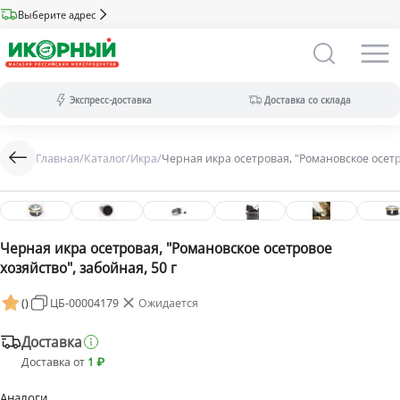
Выберите адрес
Экспресс-доставка
Доставка со склада
Главная
/
Каталог
/
Икра
/
Черная икра осетровая, "Романовское осетро
Экспресс-доставка:
за 2 часа из магазина (ассортимент
меньше).
Оплата только на сайте.
-22%
Доставка со склада:
в течение дня
(максимальный ассортимент).
Черная икра осетровая, "Романовское осетровое
Доступны все виды оплат.
хозяйство", забойная, 50 г
(
)
ЦБ-00004179
Ожидается
Доставка
Доставка от
1 ₽
Аналоги