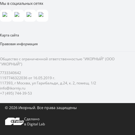
Мы в социальных сетях
Карта сайта
Правовая информация
Общество с ограниченной ответственностью "ИКОРНЫЙ" (ООО
"ИКОРНЫЙ")
7733340642
1197746322036 от 16.05.2019 г.
117393, г Москва, ул Гарибальди, д.24, к. 2, помещ. 1/2
info@ikorniy.ru
+7 (495) 744-39-53
© 2026 Икорный.
Все права защищены
Сделано
в Digital Lab