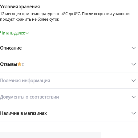
Условия хранения
12 месяцев при температуре от -4°C до 0°C. После вскрытия упаковки
продукт хранить не более суток
Читать далее
Описание
Отзывы
(
)
Черная икра осетровая "Романовское осетровое
хозяйство" – эталон роскоши и вкуса!
Полезная информация
Для получения черной икры используется единственно верный,
проверенный веками - метод забоя и уникальная рецептура наряду
Документы о соответствии
со стерильными условиями. Отбирается каждая лопнувшая
Статьи с товаром
икринка, и используется минимально возможное количество соли.
Икра отличается неповторимым вкусом и ароматом, богата
Наличие в магазинах
минеральными веществами и витаминами при изумительной
свежести. Она идеальна.