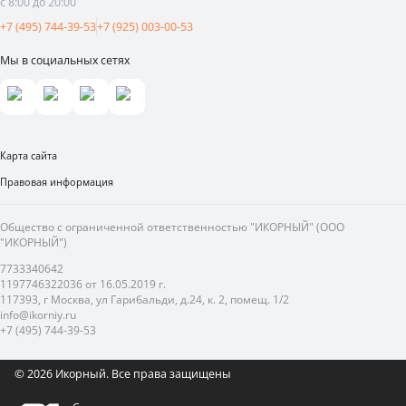
с 8:00 до 20:00
Реклама и продвижение
+7 (495) 744-39-53
+7 (925) 003-00-53
Мы в социальных сетях
Карта сайта
Правовая информация
Общество с ограниченной ответственностью "ИКОРНЫЙ" (ООО
"ИКОРНЫЙ")
7733340642
1197746322036 от 16.05.2019 г.
117393, г Москва, ул Гарибальди, д.24, к. 2, помещ. 1/2
info@ikorniy.ru
+7 (495) 744-39-53
© 2026 Икорный.
Все права защищены