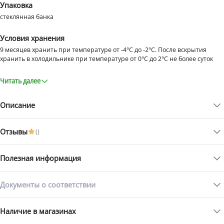
Упаковка
стеклянная банка
Условия хранения
9 месяцев хранить при температуре от -4°C до -2°C. После вскрытия
хранить в холодильнике при температуре от 0°C до 2°C не более суток
Читать далее
Описание
Отзывы
(
)
Премиальная осетровая икра для гурманов
Икра русского осетра – изысканный и благородный продукт, один из
Полезная информация
символов русской кулинарной культуры. Легендарный деликатес
сформировал вокруг себя целую гастрономическую традицию с
Документы о соответствии
Статьи с товаром
правилами употребления и рангами качества продукта. Самой
вкусной и аутентичной среди ценителей принято считать
Наличие в магазинах
исключительно забойную икру, получаемую от рыбы только
единожды. Такой продукт значительно более сложен и дорог в