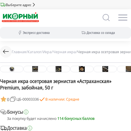
Выберите адрес
Экспресс-доставка
Доставка со склада
Главная
/
Каталог
/
Икра
/
Черная икра
/
Черная икра осетровая зернис
Экспресс-доставка:
за 2 часа из магазина (ассортимент
меньше).
Оплата только на сайте.
Доставка со склада:
в течение дня
(максимальный ассортимент).
Черная икра осетровая зернистая «Астраханская»
Доступны все виды оплат.
Premium, забойная, 50 г
(
)
ЦБ-00003336
В наличии: Средне
Бонусы
За покупку будет начислено
114 бонусных баллов
Доставка