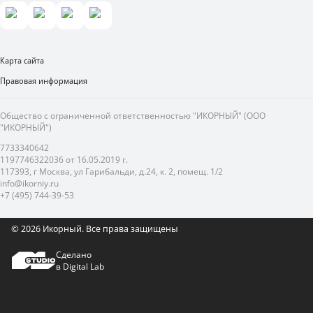
Карта сайта
Правовая информация
Общество с ограниченной ответственностью "ИКОРНЫЙ" (ООО
"ИКОРНЫЙ")
7733340642
1197746322036 от 16.05.2019 г.
117393, г Москва, ул Гарибальди, д.24, к. 2, помещ. 1/2
info@ikorniy.ru
+7 (495) 744-39-53
© 2026 Икорный.
Все права защищены
Сделано
в Digital Lab