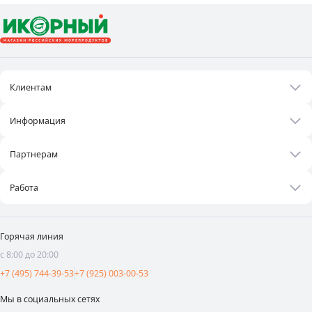
Клиентам
Акции
Информация
Рецепты
О нас
Бонусная программа
Партнерам
Контакты
Оплата и доставка
Бизнесу
Статьи
Работа
Франшиза
Новости
Вакансии
Поставщикам
Видеоотзывы
Горячая линия
Аренда площадей
с 8:00 до 20:00
Реклама и продвижение
+7 (495) 744-39-53
+7 (925) 003-00-53
Мы в социальных сетях