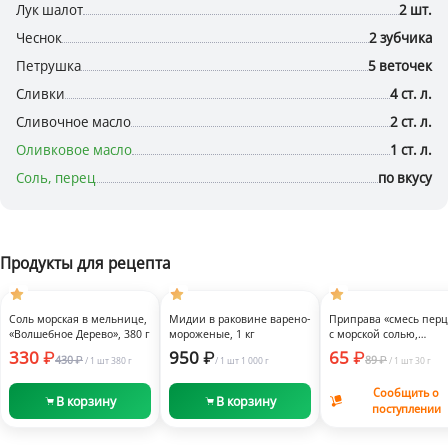
Лук шалот
2 шт.
Чеснок
2 зубчика
Петрушка
5 веточек
Сливки
4 ст. л.
Сливочное масло
2 ст. л.
Оливковое масло
1 ст. л.
Соль, перец
по вкусу
Продукты для рецепта
Быстрый
Быстрый
Быстрый
просмотр
просмотр
просмотр
-24%
Заморозка
-27%
Соль морская в мельнице,
Мидии в раковине варено-
Приправа «смесь перц
«Волшебное Дерево», 380 г
мороженые, 1 кг
с морской солью,
«Волшебное Дерево», 3
330
950
65
430
89
/
1 шт
380 г
/
1 шт
1 000 г
/
1 шт
30 г
Сообщить о
В корзину
В корзину
поступлении