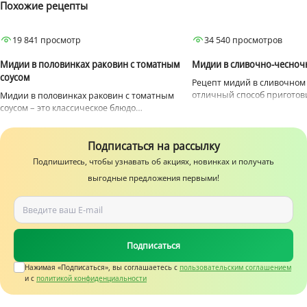
Похожие рецепты
Закуски
Для ужина
Закуски
Для ужина
19 841 просмотр
34 540 просмотров
Мидии
Мидии
Мидии в половинках раковин с томатным
Мидии в сливочно-чесноч
соусом
Рецепт мидий в сливочном
отличный способ приготов
Мидии в половинках раковин с томатным
ведь соус добавит полноты 
соусом – это классическое блюдо
морепродукту, а чеснок пр
средиземноморской кухни.
необходимую нотку пикант
Подписаться на рассылку
Подпишитесь, чтобы узнавать об акциях, новинках и получать
выгодные предложения первыми!
Подписаться
Нажимая «Подписаться», вы соглашаетесь c
пользовательским соглашением
и с
политикой конфиденциальности