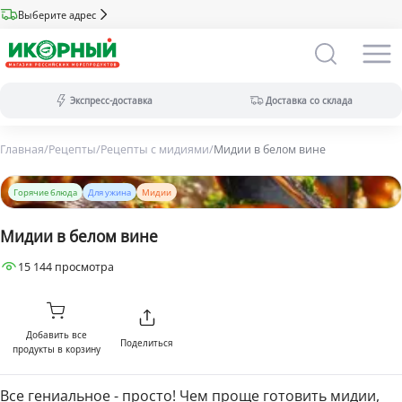
Выберите адрес
Экспресс-доставка
Доставка со склада
Главная
/
Рецепты
/
Рецепты с мидиями
/
Мидии в белом вине
Экспресс-доставка:
за 2 часа из магазина (ассортимент
меньше).
Горячие блюда
Для ужина
Мидии
Оплата только на сайте.
Доставка со склада:
в течение дня
Мидии в белом вине
(максимальный ассортимент).
Доступны все виды оплат.
15 144 просмотра
Добавить все
Поделиться
продукты в корзину
Все гениальное - просто! Чем проще готовить мидии,