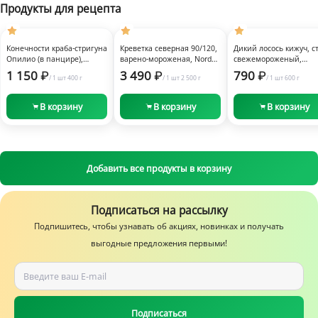
Продукты для рецепта
Быстрый
Быстрый
Быстрый
просмотр
просмотр
просмотр
Заморозка
Заморозка
Заморозка
Конечности краба-стригуна
Креветка северная 90/120,
Дикий лосось кижуч, с
Опилио (в панцире),
варено-мороженая, Nord
свежемороженый,
варено-мороженые, 400 г
Piligrim, 2,5 кг
«Икорный», 600 г
1 150
3 490
790
/
1 шт
400 г
/
1 шт
2 500 г
/
1 шт
600 г
В корзину
В корзину
В корзину
Добавить все продукты в корзину
Подписаться на рассылку
Подпишитесь, чтобы узнавать об акциях, новинках и получать
выгодные предложения первыми!
Подписаться