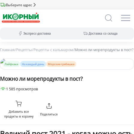
Выберите адрес
Экспресс-доставка
Доставка со склада
Главная
/
Рецепты
/
Рецепты с кальмаром
/
Можно ли морепродукты в пост?
Экспресс-доставка:
за 2 часа из магазина (ассортимент
меньше).
Лайфхаки
На каждый день
Морские гребешки
Оплата только на сайте.
Доставка со склада:
в течение дня
Можно ли морепродукты в пост?
(максимальный ассортимент).
Доступны все виды оплат.
1 585 просмотров
Добавить все
Поделиться
продукты в корзину
Великий пост 2021 - когда можно есть