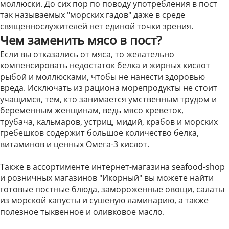
моллюски. До сих пор по поводу употребления в пост
так называемых "морских гадов" даже в среде
священнослужителей нет единой точки зрения.
Чем заменить мясо в пост?
Если вы отказались от мяса, то желательно
компенсировать недостаток белка и жирных кислот
рыбой
и
моллюсками
, чтобы не нанести здоровью
вреда. Исключать из рациона
морепродукты
не стоит
учащимся, тем, кто занимается умственным трудом и
беременным женщинам, ведь мясо
креветок
,
трубача
,
кальмаров
,
устриц
,
мидий
,
крабов
и
морских
гребешков
содержит большое количество белка,
витаминов и ценных Омега-3 кислот.
Также в ассортименте интернет-магазина seafood-shop
и розничных магазинов "Икорный" вы можете найти
готовые постные блюда
,
замороженные овощи
,
салаты
из морской капусты
и
сушеную ламинарию
, а также
полезное
тыквенное
и
оливковое масло
.