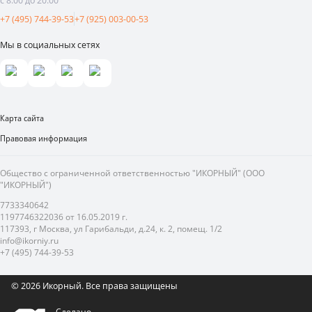
с 8:00 до 20:00
+7 (495) 744-39-53
+7 (925) 003-00-53
Мы в социальных сетях
Карта сайта
Правовая информация
Общество с ограниченной ответственностью "ИКОРНЫЙ" (ООО
"ИКОРНЫЙ")
7733340642
1197746322036 от 16.05.2019 г.
117393, г Москва, ул Гарибальди, д.24, к. 2, помещ. 1/2
info@ikorniy.ru
+7 (495) 744-39-53
© 2026 Икорный.
Все права защищены
Сделано