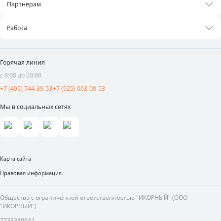
Бонусная программа
Партнерам
Контакты
Оплата и доставка
Бизнесу
Статьи
Работа
Франшиза
Новости
Вакансии
Поставщикам
Видеоотзывы
Горячая линия
Аренда площадей
с 8:00 до 20:00
Реклама и продвижение
+7 (495) 744-39-53
+7 (925) 003-00-53
Мы в социальных сетях
Карта сайта
Правовая информация
Общество с ограниченной ответственностью "ИКОРНЫЙ" (ООО
"ИКОРНЫЙ")
7733340642