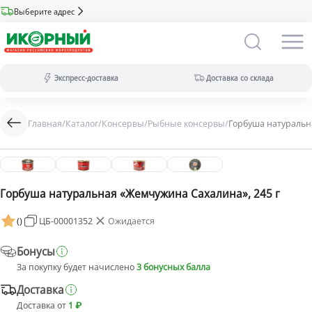
Выберите адрес
Экспресс-доставка
Доставка со склада
Главная
/
Каталог
/
Консервы
/
Рыбные консервы
/
Горбуша натуральн
Экспресс-доставка:
за 2 часа из магазина (ассортимент
меньше).
Оплата только на сайте.
Доставка со склада:
в течение дня
(максимальный ассортимент).
Горбуша натуральная «Жемчужина Сахалина», 245 г
Доступны все виды оплат.
(
)
ЦБ-00001352
Ожидается
Бонусы
За покупку будет начислено
3 бонусных балла
Доставка
Доставка от
1 ₽