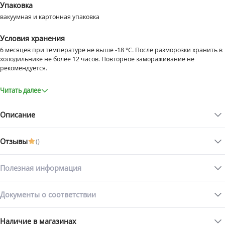
Упаковка
вакуумная и картонная упаковка
Условия хранения
6 месяцев при температуре не выше -18 °C. После разморозки хранить в
холодильнике не более 12 часов. Повторное замораживание не
рекомендуется.
Читать далее
Описание
Отзывы
(
)
Заправка-соус для пасты с креветками «Дон Креветон» —
ваш секретный ключ к итальянскому ужину!
Полезная информация
Готовое решение для быстрого и изысканного ужина — заправку
для пасты с креветками в нежном сливочно-чесночном соусе от
Документы о соответствии
«Дон Креветон». Внутри вас ждут отборные креветки Ваннамей с
Статьи с товаром
бархатистым соус из настоящих сливок с ярким ароматом чеснока и
свежей зелени. Продукт заморожен сразу после приготовления, что
Наличие в магазинах