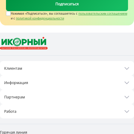
Подписаться
уже оценили это блюдо - как фаворита на скорую руку .
Нажимая «Подписаться», вы соглашаетесь c
пользовательским соглашением
и с
политикой конфиденциальности
Клиентам
Акции
Информация
Рецепты
О нас
Бонусная программа
Партнерам
Контакты
Оплата и доставка
Бизнесу
Статьи
Работа
Франшиза
Новости
Вакансии
Поставщикам
Видеоотзывы
Горячая линия
Аренда площадей