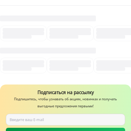
позволяет сохранить сочность морепродуктов и насыщенность
вкуса до момента подачи.
Как приготовить (за 5 минут):
Разморозка. Достаньте заправку из морозилки и разморозьте её в
холодильнике. Нагрейте сковороду и выложите содержимое пакета.
Показать ближайшие
Прогрев. На среднем огне, помешивая, доведите смесь до кипения и
дайте ей покипеть 4-5 минут, пока морепродукты полностью не
прогреются.
Финал. Добавьте в сковороду заранее отваренные спагетти,
феттуччине или рис. Перемешайте, прогрейте всё вместе ещё 1-2
минуты — и изысканное блюдо готово!
Причины купить:
Экономия времени. Одна упаковка заменяет поход в магазин за
Подписаться на рассылку
несколькими видами морепродуктов, специями и сливками. Вам не
нужно ничего чистить, нарезать или мариновать — просто разогреть
Подпишитесь, чтобы узнавать об акциях, новинках и получать
и смешать с гарниром.
выгодные предложения первыми!
Сытная порция. Упаковки весом 200 г хватает на 2 полноценные
порции, при этом соуса достаточно много, чтобы пропитать пасту, а
морепродукты в нём не теряются и отлично чувствуются.
Идеальный полуфабрикат. Это палочка-выручалочка для быстрого
ужина, неожиданных гостей или обеда на работе. Многие покупатели