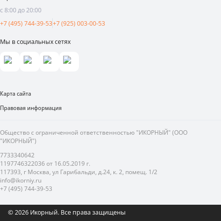
с 8:00 до 20:00
Реклама и продвижение
+7 (495) 744-39-53
+7 (925) 003-00-53
Мы в социальных сетях
Карта сайта
Правовая информация
Общество с ограниченной ответственностью "ИКОРНЫЙ" (ООО
"ИКОРНЫЙ")
7733340642
1197746322036 от 16.05.2019 г.
117393, г Москва, ул Гарибальди, д.24, к. 2, помещ. 1/2
info@ikorniy.ru
+7 (495) 744-39-53
© 2026 Икорный.
Все права защищены