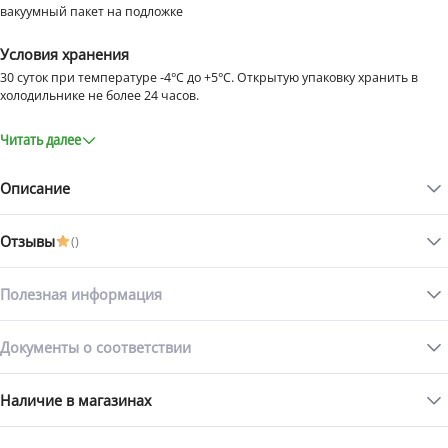
вакуумный пакет на подложке
Условия хранения
30 суток при температуре -4°С до +5°С. Открытую упаковку хранить в
холодильнике не более 24 часов.
Читать далее
Описание
Отзывы
(
)
Слабосоленая нерка: изысканный вкус и польза
Слабосоленая нерка «Икорный» — это настоящее сокровище для
Полезная информация
ценителей деликатесов. Нежное филе-ломтики, приготовленные
по традиционному рецепту, сохраняют всю природную пользу
Документы о соответствии
Статьи с товаром
рыбы. Этот продукт богат омега-3 жирными кислотами, витаминами
группы B и D, а также микроэлементами, такими как фосфор и йод.
Наличие в магазинах
Каждый ломтик — это сочетание насыщенного вкуса и пользы для
здоровья.