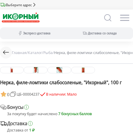
Выберите адрес
Экспресс-доставка
Доставка со склада
Главная
/
Каталог
/
Рыба
/
Нерка, филе-ломтики слабосоленые, "Икорн
Экспресс-доставка:
за 2 часа из магазина (ассортимент
меньше).
Оплата только на сайте.
Доставка со склада:
в течение дня
(максимальный ассортимент).
Нерка, филе-ломтики слабосоленые, "Икорный", 100 г
Доступны все виды оплат.
(
)
ЦБ-00004237
В наличии: Мало
Бонусы
За покупку будет начислено
7 бонусных баллов
Доставка
Доставка от
1 ₽