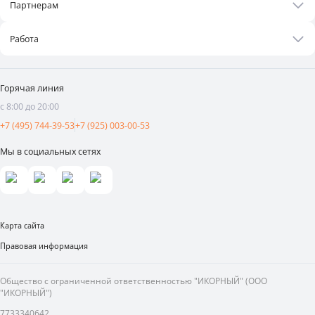
Бонусная программа
Партнерам
Контакты
Оплата и доставка
Бизнесу
Статьи
Работа
Франшиза
Новости
Вакансии
Поставщикам
Видеоотзывы
Горячая линия
Аренда площадей
с 8:00 до 20:00
Реклама и продвижение
+7 (495) 744-39-53
+7 (925) 003-00-53
Мы в социальных сетях
Карта сайта
Правовая информация
Общество с ограниченной ответственностью "ИКОРНЫЙ" (ООО
"ИКОРНЫЙ")
7733340642