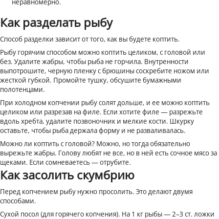
неравномерно.
Как разделать рыбу
Способ разделки зависит от того, как вы будете коптить.
Рыбу горячим способом можно коптить целиком, с головой или
без. Удалите жабры, чтобы рыба не горчила. Внутренности
выпотрошите, черную пленку с брюшины соскребите ножом или
жесткой губкой. Промойте тушку, обсушите бумажными
полотенцами.
При холодном копчении рыбу солят дольше, и ее можно коптить
целиком или разрезав на филе. Если хотите филе — разрежьте
вдоль хребта, удалите позвоночник и мелкие кости. Шкурку
оставьте, чтобы рыба держала форму и не разваливалась.
Можно ли коптить с головой? Можно, но тогда обязательно
вырежьте жабры. Голову любят не все, но в ней есть сочное мясо за
щеками. Если сомневаетесь — отрубите.
Как засолить скумбрию
Перед копчением рыбу нужно просолить. Это делают двумя
способами.
Сухой посол (для горячего копчения). На 1 кг рыбы — 2–3 ст. ложки