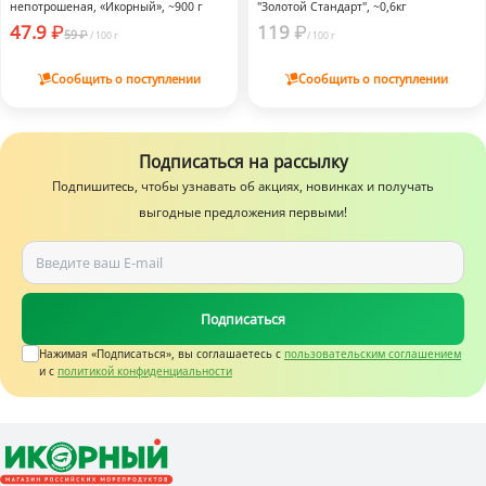
непотрошеная, «Икорный», ~900 г
"Золотой Стандарт", ~0,6кг
-19%
47.9
119
59
/
100 г
/
100 г
Сообщить о поступлении
Сообщить о поступлении
Подписаться на рассылку
Подпишитесь, чтобы узнавать об акциях, новинках и получать
выгодные предложения первыми!
Подписаться
Нажимая «Подписаться», вы соглашаетесь c
пользовательским соглашением
и с
политикой конфиденциальности