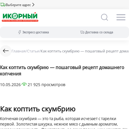
Выберите адрес
Экспресс-доставка
Доставка со склада
Главная
/
Статьи
/
Как коптить скумбрию — пошаговый рецепт дома
Экспресс-доставка:
за 2 часа из магазина (ассортимент
меньше).
Оплата только на сайте.
Как коптить скумбрию — пошаговый рецепт домашнего
Доставка со склада:
в течение дня
копчения
(максимальный ассортимент).
Доступны все виды оплат.
10.05.2026
21 925 просмотров
Как коптить скумбрию
Копченая скумбрия — это та рыба, которая исчезает с тарелки
первой. Золотистая шкурка, нежное мясо с дымным ароматом,