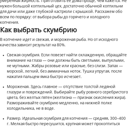
умеренная жирность. Приготовить ее дома проще, чем кажется. Не
нужен большой коптильный цех, достаточно обычной коптильни
для дачи или даже глубокой кастрюли с крышкой. Расскажем обо
всем по порядку: от выбора рыбы до горячего и холодного
копчения.
Как выбрать скумбрию
В копчение идет и свежая, и мороженая рыба. Но от исходного
качества зависит результат на 80%.
Свежая скумбрия. Если повезет найти охлажденную, обращайте
внимание на глаза — они должны быть светлыми, выпуклыми,
не мутными. Жабры розовые или красные, без слизи. Запах —
морской, легкий, без аммиачных ноток. Тушка упругая, после
нажатия пальцем ямка быстро исчезает.
Мороженая. Здесь главное — отсутствие толстой ледяной
глазури и повреждений. Выбирайте рыбу ровного серебристого
цвета, без желтых пятен (желтизна — признак окисления жира).
Размораживайте скумбрию медленно, на нижней полке
холодильника, не в воде.
Размер. Идеальная скумбрия для копчения — средняя, 300–400
г. Мелкая быстро пересушится, крупная может прокоптиться