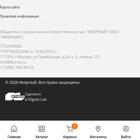
Карта сайта
Правовая информация
Общество с ограниченной ответственностью "ИКОРНЫЙ" (ООО
"ИКОРНЫЙ")
7733340642
1197746322036 от 16.05.2019 г.
117393, г Москва, ул Гарибальди, д.24, к. 2, помещ. 1/2
info@ikorniy.ru
+7 (495) 744-39-53
© 2026 Икорный.
Все права защищены
Сделано
в Digital Lab
0
Главная
Каталог
Корзина
Магазины
Войти