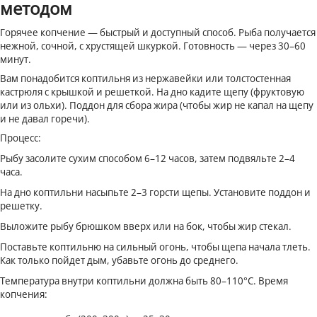
методом
Горячее копчение — быстрый и доступный способ. Рыба получается
нежной, сочной, с хрустящей шкуркой. Готовность — через 30–60
минут.
Вам понадобится коптильня из нержавейки или толстостенная
кастрюля с крышкой и решеткой. На дно кадите щепу (фруктовую
или из ольхи). Поддон для сбора жира (чтобы жир не капал на щепу
и не давал горечи).
Процесс:
Рыбу засолите сухим способом 6–12 часов, затем подвяльте 2–4
часа.
На дно коптильни насыпьте 2–3 горсти щепы. Установите поддон и
решетку.
Выложите рыбу брюшком вверх или на бок, чтобы жир стекал.
Поставьте коптильню на сильный огонь, чтобы щепа начала тлеть.
Как только пойдет дым, убавьте огонь до среднего.
Температура внутри коптильни должна быть 80–110°C. Время
копчения: