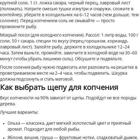
крупной соли, 1 ст. ложка сахара, черный перец, лавровый лист
(поломать). Натрите смесью тушки изнутри и снаружи, сложите в
контейнер, уберите в холодильник на 6–12 часов (чем дольше, тем
солонее). Перед копчением соль не смывайте — просто
промокните рыбу.
Мокрый посол (для холодного копчения). Рассол: 1 литр воды, 100 г
соли, 50 г сахара, специи по вкусу (перец горошком, кориандр,
лавровый лист). Залейте рыбу, держите в холодильнике 12–24
часа. Затем выньте, промойте, замочите в холодной воде на 30–60
минут (чтобы убрать лишнюю соль). Обсушите и подвяльте.
После соления рыбу нужно подвесить или разложить на решетке в
проветриваемом месте на 2–4 часа, чтобы подвялить. Шкурка
должна подсохнуть и стать матовой.
Как выбрать щепу для копчения
Вкус копчености на 90% зависит от щепы. Подойдут не все породы
дерева.
Лучшие варианты:
Ольха — классика, дает мягкий золотистый цвет и приятный
аромат. Подходит для любой рыбы.
Яблоня, вишня, груша — фруктовые нотки, сладковатый дымок.