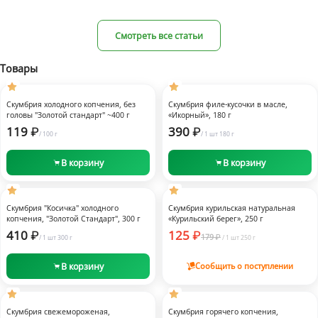
Смотреть все статьи
Товары
Быстрый просмотр
Быстрый просмотр
Скумбрия холодного копчения, без
Скумбрия филе-кусочки в масле,
головы "Золотой стандарт" ~400 г
«Икорный», 180 г
119
390
/
100 г
/
1 шт
180 г
В корзину
В корзину
Быстрый просмотр
Быстрый просмотр
-31%
Скумбрия "Косичка" холодного
Скумбрия курильская натуральная
копчения, "Золотой Стандарт", 300 г
«Курильский берег», 250 г
410
125
179
/
1 шт
300 г
/
1 шт
250 г
В корзину
Сообщить о поступлении
Быстрый просмотр
Быстрый просмотр
Заморозка
Скумбрия свежемороженая,
Скумбрия горячего копчения,