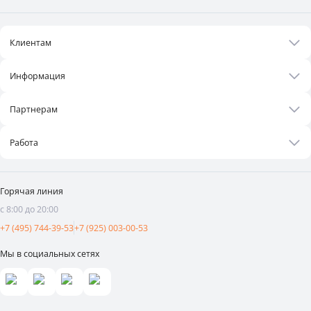
Клиентам
Акции
Информация
Рецепты
О нас
Бонусная программа
Партнерам
Контакты
Оплата и доставка
Бизнесу
Статьи
Работа
Франшиза
Новости
Вакансии
Поставщикам
Видеоотзывы
Горячая линия
Аренда площадей
с 8:00 до 20:00
Реклама и продвижение
+7 (495) 744-39-53
+7 (925) 003-00-53
Мы в социальных сетях