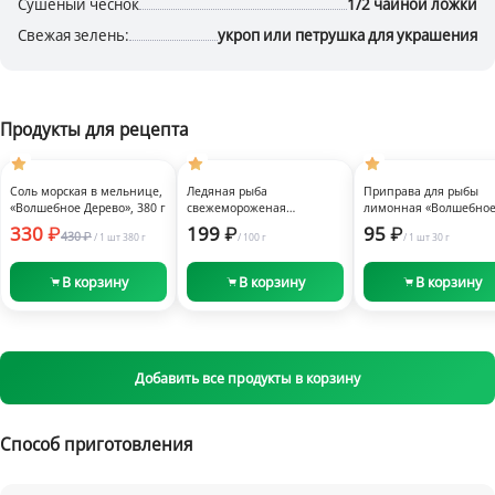
Сушеный чеснок
1/2 чайной ложки
Свежая зелень:
укроп или петрушка для украшения
Продукты для рецепта
Быстрый
Быстрый
Быстрый
просмотр
просмотр
просмотр
-24%
Заморозка
Соль морская в мельнице,
Ледяная рыба
Приправа для рыбы
«Волшебное Дерево», 380 г
свежемороженая
лимонная «Волшебно
непотрошеная,
Дерево», 30 г
330
199
95
430
/
1 шт
380 г
/
100 г
/
1 шт
30 г
«Икорный», ~0,7 кг
В корзину
В корзину
В корзину
Добавить все продукты в корзину
Способ приготовления