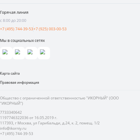
Вакансии
Поставщикам
Видеоотзывы
Горячая линия
Аренда площадей
с 8:00 до 20:00
Реклама и продвижение
+7 (495) 744-39-53
+7 (925) 003-00-53
Мы в социальных сетях
Карта сайта
Правовая информация
Общество с ограниченной ответственностью "ИКОРНЫЙ" (ООО
"ИКОРНЫЙ")
7733340642
1197746322036 от 16.05.2019 г.
117393, г Москва, ул Гарибальди, д.24, к. 2, помещ. 1/2
info@ikorniy.ru
+7 (495) 744-39-53