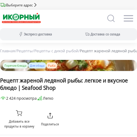
Выберите адрес
Экспресс-доставка
Доставка со склада
Главная
/
Рецепты
/
Рецепты с дикой рыбой
/
Рецепт жареной ледяной рыбы:
Экспресс-доставка:
за 2 часа из магазина (ассортимент
меньше).
Горячие блюда
Для обеда
Рыба
Оплата только на сайте.
Доставка со склада:
в течение дня
Рецепт жареной ледяной рыбы: легкое и вкусное
(максимальный ассортимент).
блюдо | Seafood Shop
Доступны все виды оплат.
2 424 просмотра
Легко
Добавить все
Поделиться
продукты в корзину