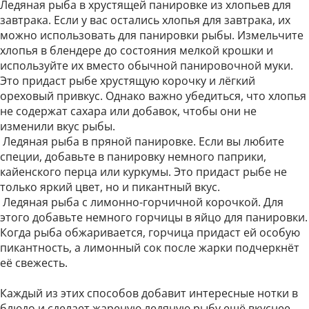
Ледяная рыба в хрустящей панировке из хлопьев для
завтрака. Если у вас остались хлопья для завтрака, их
можно использовать для панировки рыбы. Измельчите
хлопья в блендере до состояния мелкой крошки и
используйте их вместо обычной панировочной муки.
Это придаст рыбе хрустящую корочку и лёгкий
ореховый привкус. Однако важно убедиться, что хлопья
не содержат сахара или добавок, чтобы они не
изменили вкус рыбы.
Ледяная рыба в пряной панировке. Если вы любите
специи, добавьте в панировку немного паприки,
кайенского перца или куркумы. Это придаст рыбе не
только яркий цвет, но и пикантный вкус.
Ледяная рыба с лимонно-горчичной корочкой. Для
этого добавьте немного горчицы в яйцо для панировки.
Когда рыба обжаривается, горчица придаст ей особую
пикантность, а лимонный сок после жарки подчеркнёт
её свежесть.
Каждый из этих способов добавит интересные нотки в
блюдо и сделает жареную ледяную рыбу ещё вкуснее.