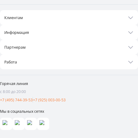
Клиентам
Акции
Информация
Рецепты
О нас
Бонусная программа
Партнерам
Контакты
Оплата и доставка
Бизнесу
Статьи
Работа
Франшиза
Новости
Вакансии
Поставщикам
Видеоотзывы
Горячая линия
Аренда площадей
с 8:00 до 20:00
Реклама и продвижение
+7 (495) 744-39-53
+7 (925) 003-00-53
Мы в социальных сетях