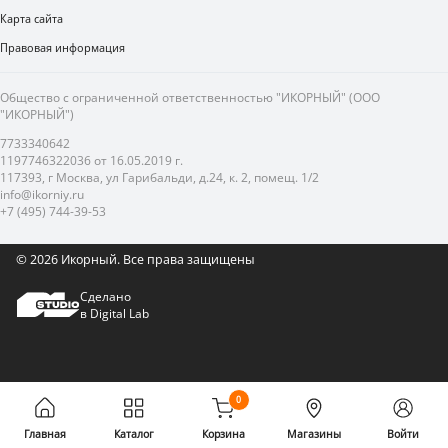
Карта сайта
Правовая информация
Общество с ограниченной ответственностью "ИКОРНЫЙ" (ООО
"ИКОРНЫЙ")
7733340642
1197746322036 от 16.05.2019 г.
117393, г Москва, ул Гарибальди, д.24, к. 2, помещ. 1/2
info@ikorniy.ru
+7 (495) 744-39-53
© 2026 Икорный.
Все права защищены
Сделано
в Digital Lab
0
Главная
Каталог
Корзина
Магазины
Войти