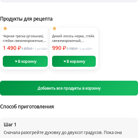
Продукты для рецепта
Быстрый
Быстрый
просмотр
просмотр
Заморозка
Заморозка
Черная треска (угольная),
Дикий лосось нерка, стейк
стейки свежемороженые,
свежемороженый,
-21%
-17%
«Икорный», 600 г
«Икорный», 600 г
1 490
990
1 870
1 190
/
1 шт
600 г
/
1 шт
600 г
В корзину
В корзину
Добавить все продукты в корзину
Способ приготовления
Шаг
1
Сначала разогрейте духовку до двухсот градусов. Пока она