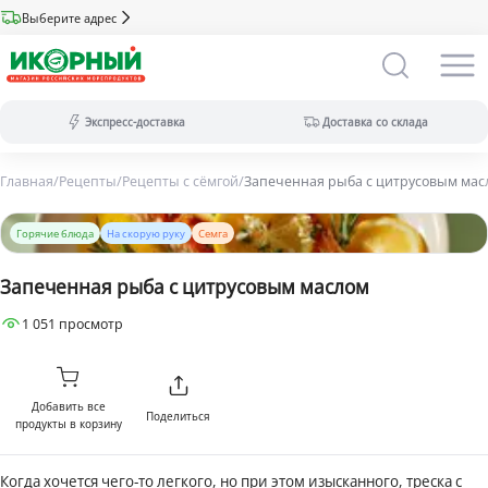
Выберите адрес
Экспресс-доставка
Доставка со склада
Главная
/
Рецепты
/
Рецепты с сёмгой
/
Запеченная рыба с цитрусовым мас
Экспресс-доставка:
за 2 часа из магазина (ассортимент
меньше).
Горячие блюда
На скорую руку
Семга
Оплата только на сайте.
Доставка со склада:
в течение дня
Запеченная рыба с цитрусовым маслом
(максимальный ассортимент).
Доступны все виды оплат.
1 051 просмотр
Добавить все
Поделиться
продукты в корзину
Когда хочется чего-то легкого, но при этом изысканного, треска с