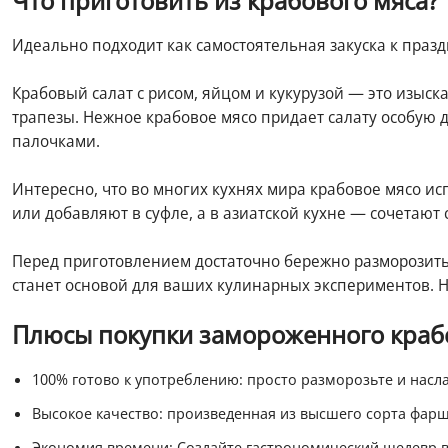
Что приготовить из крабового мяса?
Идеально подходит как самостоятельная закуска к праздн
Крабовый салат с рисом, яйцом и кукурузой — это изыс
трапезы. Нежное крабовое мясо придает салату особую 
палочками.
Интересно, что во многих кухнях мира крабовое мясо исп
или добавляют в суфле, а в азиатской кухне — сочетают
Перед приготовлением достаточно бережно разморозить
станет основой для ваших кулинарных экспериментов. 
Плюсы покупки замороженного крабо
100% готово к употреблению: просто разморозьте и насл
Высокое качество: произведенная из высшего сорта фар
Экономия времени: Создайте гастрономический шедевр вс