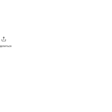
от 1 ₽ до 1999 ₽
199 ₽
от 2000 ₽
Бесплатно
делиться