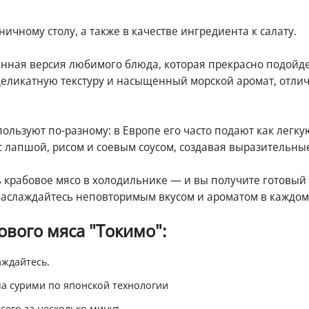
ичному столу, а также в качестве ингредиента к салату.
канная версия любимого блюда, которая прекрасно подойде
деликатную текстуру и насыщенный морской аромат, отли
ользуют по-разному: в Европе его часто подают как легку
 с лапшой, рисом и соевым соусом, создавая выразительны
 крабовое мясо в холодильнике — и вы получите готовый 
Наслаждайтесь неповторимым вкусом и ароматом в каждом 
вого мяса "Токимо":
аждайтесь.
ша сурими по японской технологии
его за несколько минут.