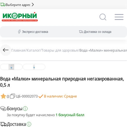
Выберите адрес
Экспресс-доставка
Доставка со склада
Главная
/
Каталог
/
Товары для здоровья
/
Вода «Малки» минеральная 
Экспресс-доставка:
за 2 часа из магазина (ассортимент
меньше).
Оплата только на сайте.
Доставка со склада:
в течение дня
(максимальный ассортимент).
Вода «Малки» минеральная природная негазированная,
Доступны все виды оплат.
0,5 л
(
)
ЦБ-00002073
В наличии: Средне
Бонусы
За покупку будет начислено
1 бонусный балл
Доставка