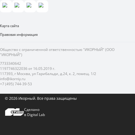
Карта сайта
Правовая информация
Общество с ограниченной ответственностью "ИКОРНЫЙ" (ООО
"ИКОРНЫЙ")
7733340642
1197746322036 от 16.05.2019 г.
117393, г Москва, ул Гарибальди, д.24, к. 2, помещ. 1/2
info@ikorniy.ru
+7 (495) 744-39-53
© 2026 Икорный.
Все права защищены
Сделано
в Digital Lab