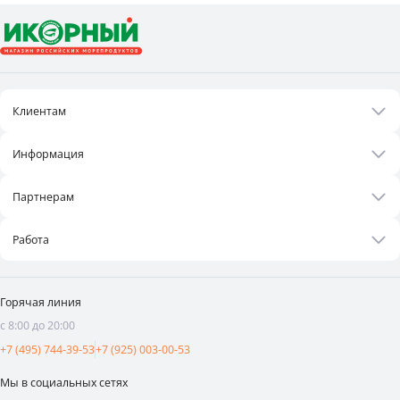
Клиентам
Акции
Информация
Рецепты
О нас
Бонусная программа
Партнерам
Контакты
Оплата и доставка
Бизнесу
Статьи
Работа
Франшиза
Новости
Вакансии
Поставщикам
Видеоотзывы
Горячая линия
Аренда площадей
с 8:00 до 20:00
Реклама и продвижение
+7 (495) 744-39-53
+7 (925) 003-00-53
Мы в социальных сетях